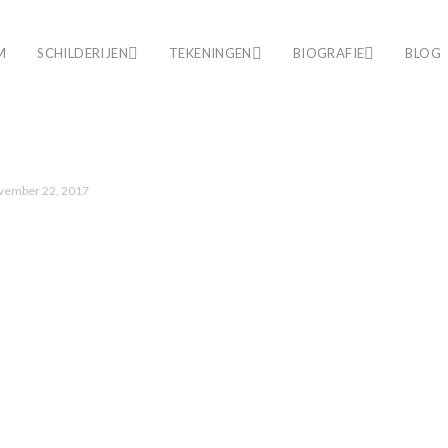
M
SCHILDERIJEN
TEKENINGEN
BIOGRAFIE
BLOG
vember 22, 2017