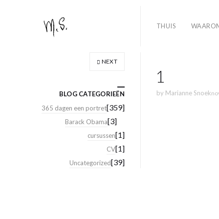
THUIS
WAARO
NEXT
1
by
Marianne Snoek
no
BLOG CATEGORIEËN
[359]
365 dagen een portret
[3]
Barack Obama
[1]
cursussen
[1]
CV
[39]
Uncategorized