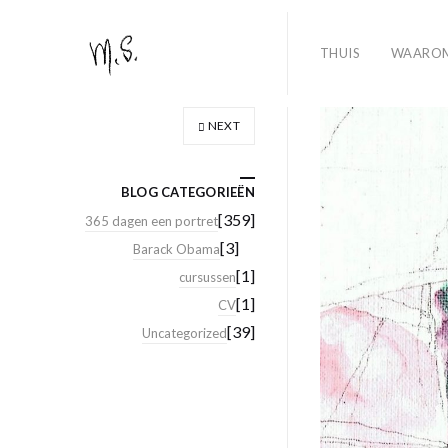
THUIS
WAARO
NEXT
BLOG CATEGORIEËN
[359]
365 dagen een portret
[3]
Barack Obama
[1]
cursussen
[1]
CV
[39]
Uncategorized