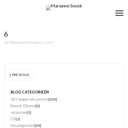
6
by
Marianne Snoek
juni 1, 2017
PREVIOUS
BLOG CATEGORIEËN
365 dagen een portret
[359]
Barack Obama
[3]
cursussen
[1]
CV
[1]
Uncategorized
[39]