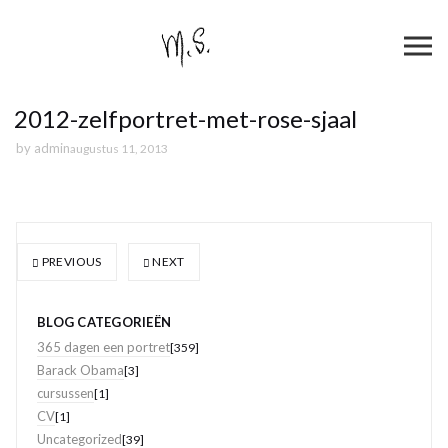
2012-zelfportret-met-rose-sjaal
by
admin
augustus 11, 2013
PREVIOUS
NEXT
BLOG CATEGORIEËN
365 dagen een portret
[359]
Barack Obama
[3]
cursussen
[1]
CV
[1]
Uncategorized
[39]