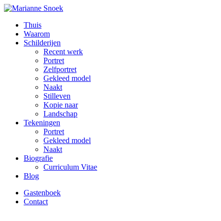
Thuis
Waarom
Schilderijen
Recent werk
Portret
Zelfportret
Gekleed model
Naakt
Stilleven
Kopie naar
Landschap
Tekeningen
Portret
Gekleed model
Naakt
Biografie
Curriculum Vitae
Blog
Gastenboek
Contact