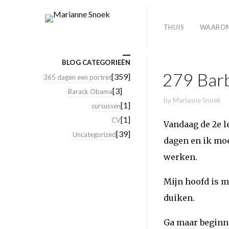
THUIS
WAARO
BLOG CATEGORIEËN
279 Barb
[359]
365 dagen een portret
[3]
Barack Obama
by
Marianne Snoek
[1]
cursussen
[1]
CV
Vandaag de 2e l
[39]
Uncategorized
dagen en ik moe
werken.
Mijn hoofd is mo
duiken.
Ga maar beginn