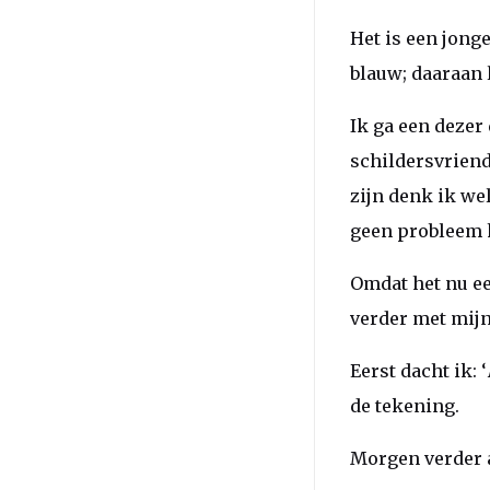
Het is een jong
blauw; daaraan l
Ik ga een dezer
schildersvriend
zijn denk ik we
geen probleem h
Omdat het nu ee
verder met mijn
Eerst dacht ik: ‘
de tekening.
Morgen verder a